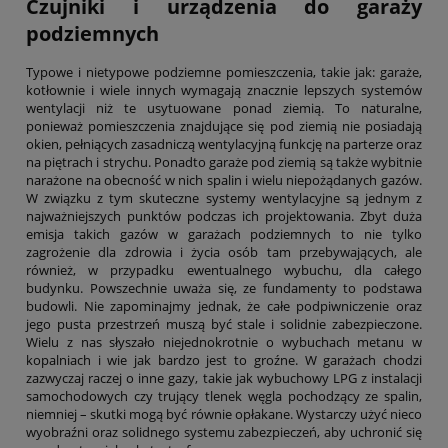
Czujniki i urządzenia do garaży
podziemnych
Typowe i nietypowe podziemne pomieszczenia, takie jak: garaże,
kotłownie i wiele innych wymagają znacznie lepszych systemów
wentylacji niż te usytuowane ponad ziemią. To naturalne,
ponieważ pomieszczenia znajdujące się pod ziemią nie posiadają
okien, pełniących zasadniczą wentylacyjną funkcję na parterze oraz
na piętrach i strychu. Ponadto garaże pod ziemią są także wybitnie
narażone na obecność w nich spalin i wielu niepożądanych gazów.
W związku z tym skuteczne systemy wentylacyjne są jednym z
najważniejszych punktów podczas ich projektowania. Zbyt duża
emisja takich gazów w garażach podziemnych to nie tylko
zagrożenie dla zdrowia i życia osób tam przebywających, ale
również, w przypadku ewentualnego wybuchu, dla całego
budynku. Powszechnie uważa się, ze fundamenty to podstawa
budowli. Nie zapominajmy jednak, że całe podpiwniczenie oraz
jego pusta przestrzeń muszą być stale i solidnie zabezpieczone.
Wielu z nas słyszało niejednokrotnie o wybuchach metanu w
kopalniach i wie jak bardzo jest to groźne. W garażach chodzi
zazwyczaj raczej o inne gazy, takie jak wybuchowy LPG z instalacji
samochodowych czy trujący tlenek węgla pochodzący ze spalin,
niemniej – skutki mogą być równie opłakane. Wystarczy użyć nieco
wyobraźni oraz solidnego systemu zabezpieczeń, aby uchronić się