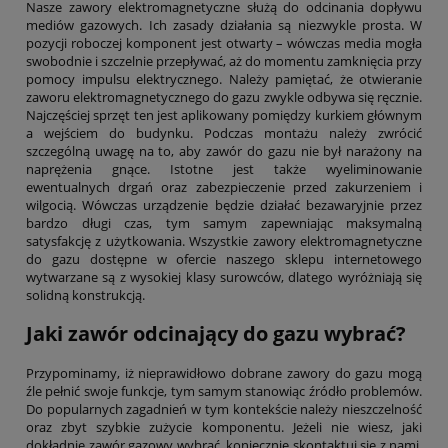
Nasze zawory elektromagnetyczne służą do odcinania dopływu
mediów gazowych. Ich zasady działania są niezwykle prosta. W
pozycji roboczej komponent jest otwarty – wówczas media mogła
swobodnie i szczelnie przepływać, aż do momentu zamknięcia przy
pomocy impulsu elektrycznego. Należy pamiętać, że otwieranie
zaworu elektromagnetycznego do gazu zwykle odbywa się ręcznie.
Najczęściej sprzęt ten jest aplikowany pomiędzy kurkiem głównym
a wejściem do budynku. Podczas montażu należy zwrócić
szczególną uwagę na to, aby zawór do gazu nie był narażony na
naprężenia gnące. Istotne jest także wyeliminowanie
ewentualnych drgań oraz zabezpieczenie przed zakurzeniem i
wilgocią. Wówczas urządzenie będzie działać bezawaryjnie przez
bardzo długi czas, tym samym zapewniając maksymalną
satysfakcję z użytkowania. Wszystkie zawory elektromagnetyczne
do gazu dostępne w ofercie naszego sklepu internetowego
wytwarzane są z wysokiej klasy surowców, dlatego wyróżniają się
solidną konstrukcją.
Jaki zawór odcinający do gazu wybrać?
Przypominamy, iż nieprawidłowo dobrane zawory do gazu mogą
źle pełnić swoje funkcje, tym samym stanowiąc źródło problemów.
Do popularnych zagadnień w tym kontekście należy nieszczelność
oraz zbyt szybkie zużycie komponentu. Jeżeli nie wiesz, jaki
dokładnie zawór gazowy wybrać, koniecznie skontaktuj się z nami.