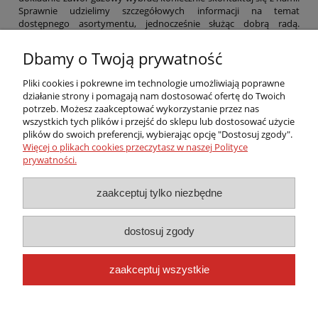
Sprawnie udzielimy szczegółowych informacji na temat
dostępnego asortymentu, jednocześnie służąc dobrą radą.
Dodatkowo przypominamy, iż poszczególne komponenty/ zawory
posiadają specjalnie przygotowane karty katalogowe oraz
Dbamy o Twoją prywatność
deklaracje zgodności. To źródło szczegółowych informacji, które
bez wątpienia będzie niezwykle przydatne podczas wyboru
Pliki cookies i pokrewne im technologie umożliwiają poprawne
produktu. Wybierając zawory gazowe z naszej oferty, masz
działanie strony i pomagają nam dostosować ofertę do Twoich
pewność, że sięgasz po sprzęt z górnej półki, którego domeną jest
potrzeb. Możesz zaakceptować wykorzystanie przez nas
bezawaryjna praca, szczelność oraz prosta obsługa.
wszystkich tych plików i przejść do sklepu lub dostosować użycie
plików do swoich preferencji, wybierając opcję "Dostosuj zgody".
Pomoc
Więcej o plikach cookies przeczytasz w naszej Polityce
prywatności.
Moje konto
zaakceptuj tylko niezbędne
Płatności i dostawa
dostosuj zgody
Informacje
zaakceptuj wszystkie
O nas